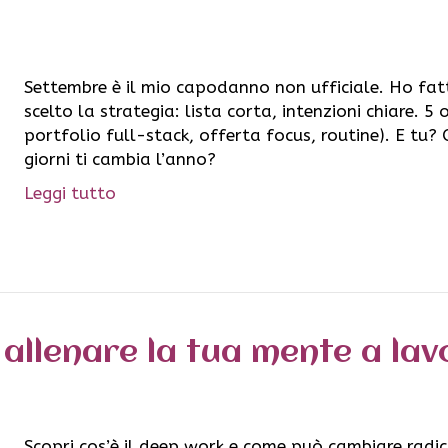
Settembre è il mio capodanno non ufficiale. Ho fatt
scelto la strategia: lista corta, intenzioni chiare. 5 
portfolio full-stack, offerta focus, routine). E tu? 
giorni ti cambia l’anno?
Leggi tutto
allenare la tua mente a la
Scopri cos’è il deep work e come può cambiare radi