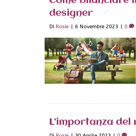
Come bilanciare i
designer
Di
Rosie
|
6 Novembre 2023
|
0
L’importanza del 
Di
Rosie
|
30 Aprile 2023
|
0