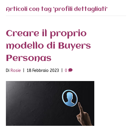
Articoli con tag ‘profili dettagliati’
Creare il proprio
modello di Buyers
Personas
Di
Rosie
|
18 Febbraio 2023
|
0