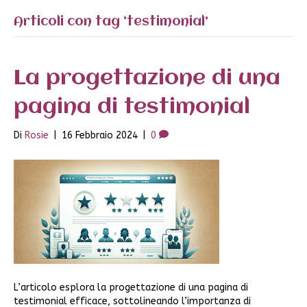
Articoli con tag ‘testimonial’
La progettazione di una
pagina di testimonial
Di
Rosie
|
16 Febbraio 2024
|
0
L’articolo esplora la progettazione di una pagina di
testimonial efficace, sottolineando l’importanza di