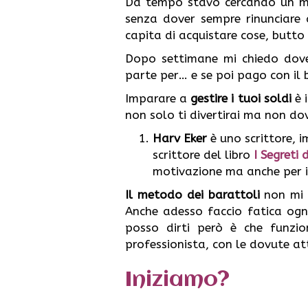
Da tempo stavo cercando un me
senza dover sempre rinunciare
capita di acquistare cose, butto g
Dopo settimane mi chiedo dove
parte per… e se poi pago con il
Imparare a
gestire i tuoi soldi
è 
non solo ti divertirai ma non dov
Harv Eker
è uno scrittore, 
scrittore del libro
I Segreti
motivazione ma anche per i
Il metodo dei barattoli
non mi 
Anche adesso faccio fatica ogn
posso dirti però è che funzio
professionista, con le dovute at
Iniziamo?