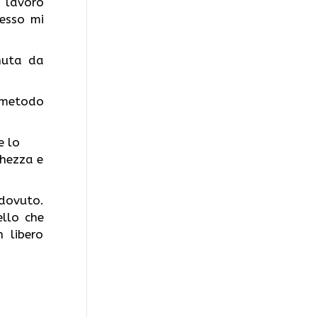
 lavoro
esso mi
nuta da
o metodo
e lo
chezza e
dovuto.
ello che
 libero