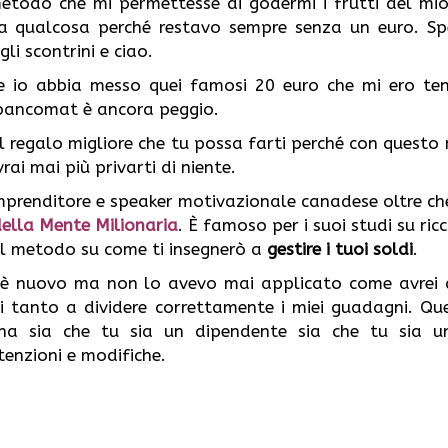
todo che mi permettesse di godermi i frutti del mio
 a qualcosa perché restavo sempre senza un euro. Sp
li scontrini e ciao.
 io abbia messo quei famosi 20 euro che mi ero te
 bancomat è ancora peggio.
il regalo migliore che tu possa farti perché con quest
rai mai più privarti di niente.
imprenditore e speaker motivazionale canadese oltre ch
 della Mente Milionaria
. È famoso per i suoi studi su ric
l metodo su come ti insegnerò a
gestire i tuoi soldi
.
è nuovo ma non lo avevo mai applicato come avrei 
i tanto a dividere correttamente i miei guadagni. Qu
na sia che tu sia un dipendente sia che tu sia un
tenzioni e modifiche.