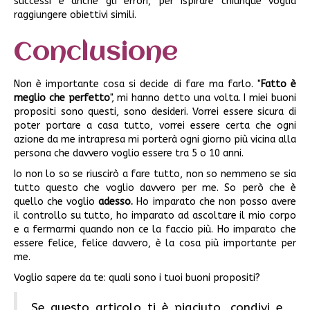
successi e anche gli errori, per ispirare chiunque voglia
raggiungere obiettivi simili.
Conclusione
Non è importante cosa si decide di fare ma farlo. "
Fatto è
meglio che perfetto
", mi hanno detto una volta. I miei buoni
propositi sono questi, sono desideri. Vorrei essere sicura di
poter portare a casa tutto, vorrei essere certa che ogni
azione da me intrapresa mi porterà ogni giorno più vicina alla
persona che davvero voglio essere tra 5 o 10 anni.
Io non lo so se riuscirò a fare tutto, non so nemmeno se sia
tutto questo che voglio davvero per me. So però che è
quello che voglio
adesso.
Ho imparato che non posso avere
il controllo su tutto, ho imparato ad ascoltare il mio corpo
e a fermarmi quando non ce la faccio più. Ho imparato che
essere felice, felice davvero, è la cosa più importante per
me.
Voglio sapere da te: quali sono i tuoi buoni propositi?
Se questo articolo ti è piaciuto, condivi e