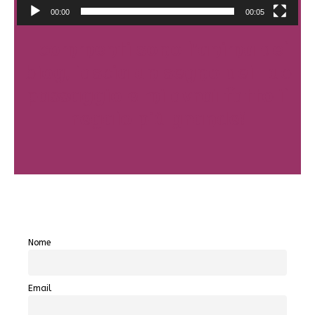
00:00
00:05
I commenti sono l'anima del
blog, lascia un segno del tuo
passaggio e mi avrai fatto il
regalo più grande!
Nome
Email