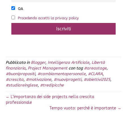
QA
Procedendo accetti la privacy policy
Pubblicato in
Blogger
,
Intelligenza Artificiale
,
Libertà
finanziaria
,
Project Management
con tag
#areastage
,
#buonipropositi
,
#cambiamentopersonale
,
#CLARA
,
#crescita
,
#motivazione
,
#nuoviprogetti
,
#obiettivi2025
,
#studiareinglese
,
#tredipicche
← L’importanza dei side projects nella crescita
professionale
Tempo vuoto: perché è importante →