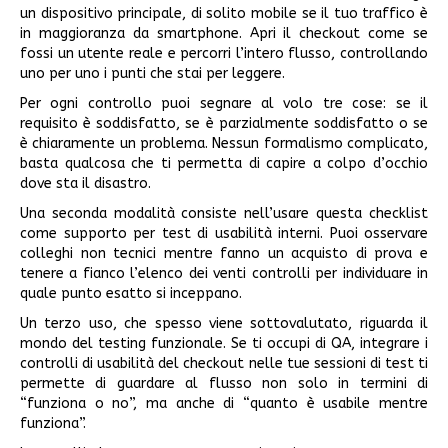
un dispositivo principale, di solito mobile se il tuo traffico è
in maggioranza da smartphone. Apri il checkout come se
fossi un utente reale e percorri l’intero flusso, controllando
uno per uno i punti che stai per leggere.
Per ogni controllo puoi segnare al volo tre cose: se il
requisito è soddisfatto, se è parzialmente soddisfatto o se
è chiaramente un problema. Nessun formalismo complicato,
basta qualcosa che ti permetta di capire a colpo d’occhio
dove sta il disastro.
Una seconda modalità consiste nell’usare questa checklist
come supporto per test di usabilità interni. Puoi osservare
colleghi non tecnici mentre fanno un acquisto di prova e
tenere a fianco l’elenco dei venti controlli per individuare in
quale punto esatto si inceppano.
Un terzo uso, che spesso viene sottovalutato, riguarda il
mondo del testing funzionale. Se ti occupi di QA, integrare i
controlli di usabilità del checkout nelle tue sessioni di test ti
permette di guardare al flusso non solo in termini di
“funziona o no”, ma anche di “quanto è usabile mentre
funziona”.