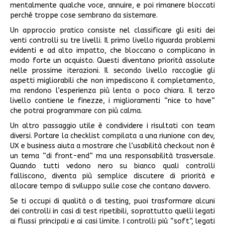
mentalmente qualche voce, annuire, e poi rimanere bloccati
perché troppe cose sembrano da sistemare.
Un approccio pratico consiste nel classificare gli esiti dei
venti controlli su tre livelli. Il primo livello riguarda problemi
evidenti e ad alto impatto, che bloccano o complicano in
modo forte un acquisto. Questi diventano priorità assolute
nelle prossime iterazioni. Il secondo livello raccoglie gli
aspetti migliorabili che non impediscono il completamento,
ma rendono l’esperienza più lenta o poco chiara. Il terzo
livello contiene le finezze, i miglioramenti “nice to have”
che potrai programmare con più calma.
Un altro passaggio utile è condividere i risultati con team
diversi. Portare la checklist compilata a una riunione con dev,
UX e business aiuta a mostrare che l’usabilità checkout non è
un tema “di front-end” ma una responsabilità trasversale.
Quando tutti vedono nero su bianco quali controlli
falliscono, diventa più semplice discutere di priorità e
allocare tempo di sviluppo sulle cose che contano davvero.
Se ti occupi di qualità o di testing, puoi trasformare alcuni
dei controlli in casi di test ripetibili, soprattutto quelli legati
ai flussi principali e ai casi limite. I controlli più “soft”, legati