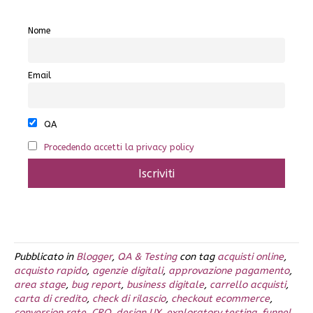
Nome
Email
QA
Procedendo accetti la privacy policy
Pubblicato in
Blogger
,
QA & Testing
con tag
acquisti online
,
acquisto rapido
,
agenzie digitali
,
approvazione pagamento
,
area stage
,
bug report
,
business digitale
,
carrello acquisti
,
carta di credito
,
check di rilascio
,
checkout ecommerce
,
conversion rate
,
CRO
,
design UX
,
exploratory testing
,
funnel