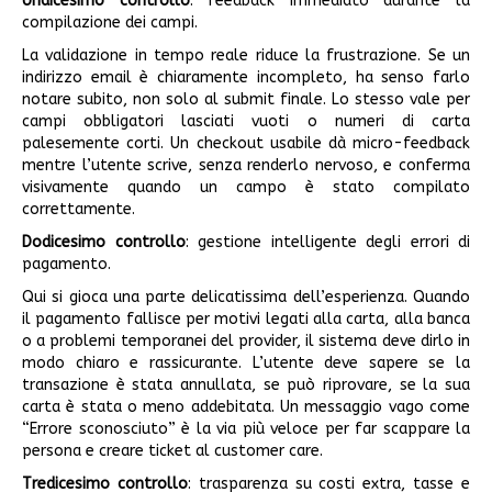
Undicesimo controllo
: feedback immediato durante la
compilazione dei campi.
La validazione in tempo reale riduce la frustrazione. Se un
indirizzo email è chiaramente incompleto, ha senso farlo
notare subito, non solo al submit finale. Lo stesso vale per
campi obbligatori lasciati vuoti o numeri di carta
palesemente corti. Un checkout usabile dà micro-feedback
mentre l’utente scrive, senza renderlo nervoso, e conferma
visivamente quando un campo è stato compilato
correttamente.
Dodicesimo controllo
: gestione intelligente degli errori di
pagamento.
Qui si gioca una parte delicatissima dell’esperienza. Quando
il pagamento fallisce per motivi legati alla carta, alla banca
o a problemi temporanei del provider, il sistema deve dirlo in
modo chiaro e rassicurante. L’utente deve sapere se la
transazione è stata annullata, se può riprovare, se la sua
carta è stata o meno addebitata. Un messaggio vago come
“Errore sconosciuto” è la via più veloce per far scappare la
persona e creare ticket al customer care.
Tredicesimo controllo
: trasparenza su costi extra, tasse e