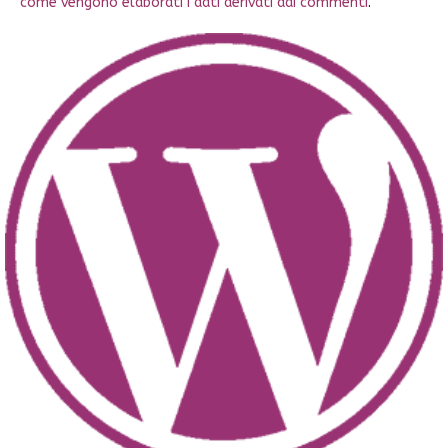
come vengono elaborati i dati derivati dai commenti
.