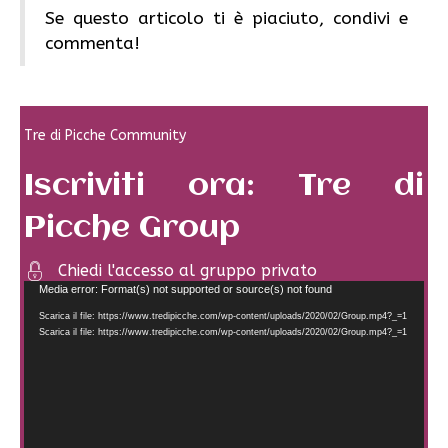
Se questo articolo ti è piaciuto, condivi e
commenta!
Tre di Picche Community
Iscriviti ora: Tre di
Picche Group
Chiedi l'accesso al gruppo privato
Video
Media error: Format(s) not supported or source(s) not found
Player
Scarica il file: https://www.tredipicche.com/wp-content/uploads/2020/02/Group.mp4?_=1
Scarica il file: https://www.tredipicche.com/wp-content/uploads/2020/02/Group.mp4?_=1