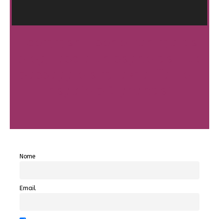
I commenti sono l'anima del
blog, lascia un segno del tuo
passaggio e mi avrai fatto il
regalo più grande!
Nome
Email