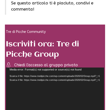
Se questo articolo ti è piaciuto, condivi e
commenta!
Tre di Picche Community
Iscriviti ora: Tre di
Picche Group
Chiedi l'accesso al gruppo privato
Video
Media error: Format(s) not supported or source(s) not found
Player
Scarica il file: https://www.tredipicche.com/wp-content/uploads/2020/02/Group.mp4?_=1
Scarica il file: https://www.tredipicche.com/wp-content/uploads/2020/02/Group.mp4?_=1