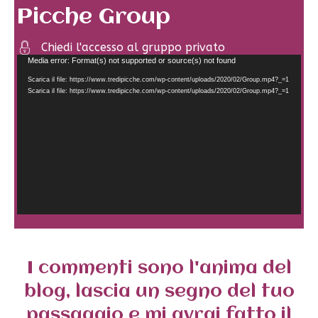
Picche Group
Chiedi l'accesso al gruppo privato
Video
Media error: Format(s) not supported or source(s) not found
Player
Scarica il file: https://www.tredipicche.com/wp-content/uploads/2020/02/Group.mp4?_=1
Scarica il file: https://www.tredipicche.com/wp-content/uploads/2020/02/Group.mp4?_=1
I commenti sono l'anima del
blog, lascia un segno del tuo
passaggio e mi avrai fatto il