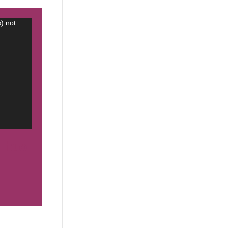
) not
l tuo