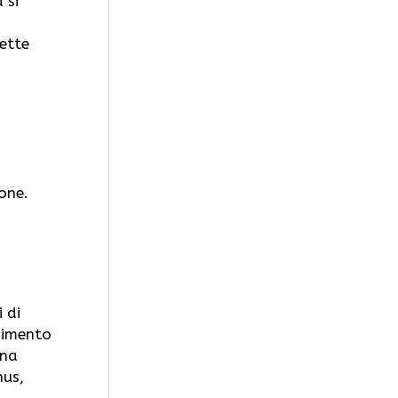
 si
ette
ione.
 di
erimento
una
nus,