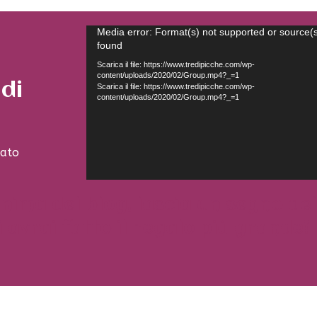
Video
Media error: Format(s) not supported or source(s
found
Player
Scarica il file: https://www.tredipicche.com/wp-
content/uploads/2020/02/Group.mp4?_=1
 di
Scarica il file: https://www.tredipicche.com/wp-
content/uploads/2020/02/Group.mp4?_=1
vato
nima del blog, lascia un segno de
 avrai fatto il regalo più grande!