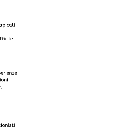
apicali
ficile
perienze
ioni
e,
ionisti