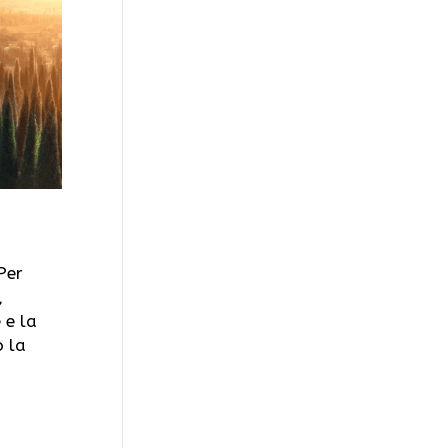
Per
,
 e la
o la