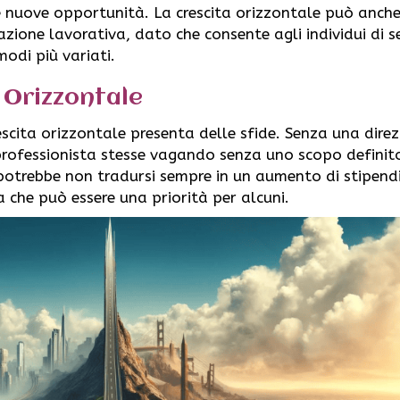
re nuove opportunità. La crescita orizzontale può anch
ione lavorativa, dato che consente agli individui di s
modi più variati.
a Orizzontale
escita orizzontale presenta delle sfide. Senza una dire
 professionista stesse vagando senza uno scopo definit
e potrebbe non tradursi sempre in un aumento di stipendi
a che può essere una priorità per alcuni.