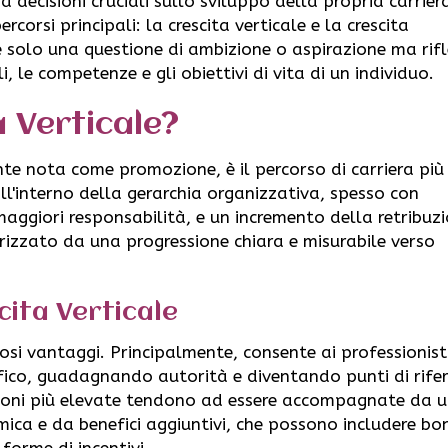
 a decisioni cruciali sullo sviluppo della propria carriera
corsi principali: la crescita verticale e la crescita
 solo una questione di ambizione o aspirazione ma rifl
 le competenze e gli obiettivi di vita di un individuo.
a Verticale?
te nota come promozione, è il percorso di carriera più
ll'interno della gerarchia organizzativa, spesso con
, maggiori responsabilità, e un incremento della retribuz
erizzato da una progressione chiara e misurabile verso
cita Verticale
osi vantaggi. Principalmente, consente ai professionisti
cifico, guadagnando autorità e diventando punti di rif
izioni più elevate tendono ad essere accompagnate da 
a e da benefici aggiuntivi, che possono includere bo
 forme di incentivi.