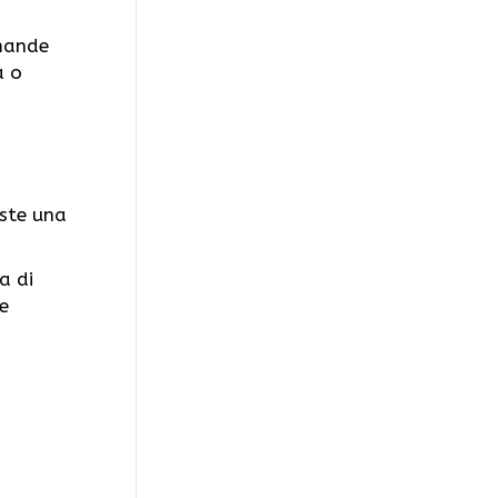
omande
à o
iste una
a di
e