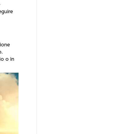
e
eguire
zione
o.
o o in