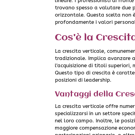
lineare. I professionisti di fronte
trovano spesso a valutare due per
orizzontale. Questa scelta non è
profondamente i valori personali,
Cos'è la Crescit
La crescita verticale, comunemen
tradizionale. Implica avanzare a
l'acquisizione di titoli superiori
Questo tipo di crescita è caratt
posizioni di leadership.
Vantaggi della Cres
La crescita verticale offre numer
specializzarsi in un settore spe
nel loro campo. Inoltre, le pos
maggiore compensazione economic
partecipazioni azionarie, o altre