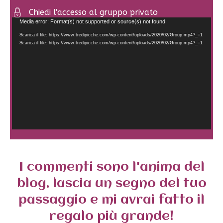
Chiedi l'accesso al gruppo privato
Video
Media error: Format(s) not supported or source(s) not found
Player
Scarica il file: https://www.tredipicche.com/wp-content/uploads/2020/02/Group.mp4?_=1
Scarica il file: https://www.tredipicche.com/wp-content/uploads/2020/02/Group.mp4?_=1
I commenti sono l'anima del
blog, lascia un segno del tuo
passaggio e mi avrai fatto il
regalo più grande!