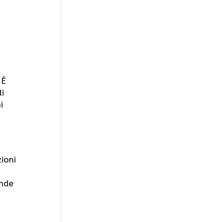
 È
di
i
ioni
ande