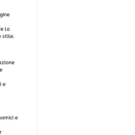
gine
re la
 stile.
azione
e
i e
namici e
r