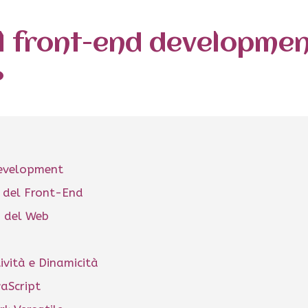
al front-end developme
Development
 del Front-End
a del Web
ività e Dinamicità
vaScript