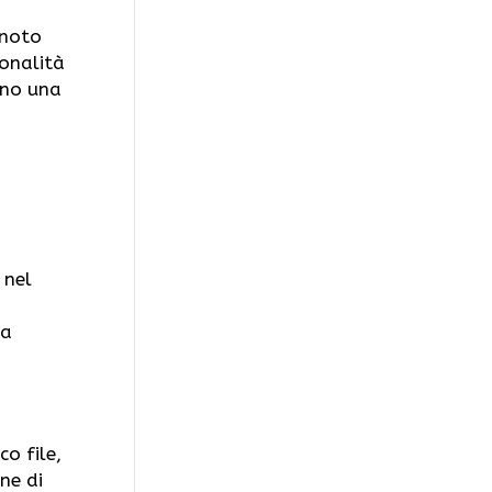
 noto
ionalità
ono una
 nel
la
o file,
ne di