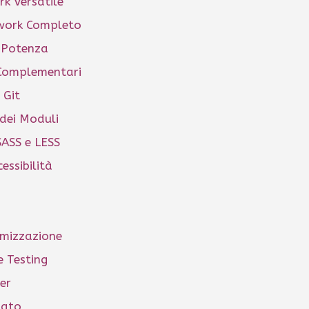
k Versatile
work Completo
e Potenza
 Complementari
 Git
dei Moduli
SASS e LESS
cessibilità
imizzazione
e Testing
er
zato