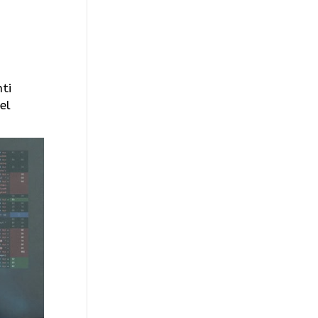
nti
el