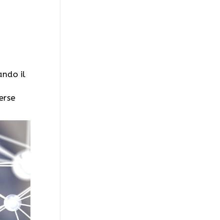
ando il
erse