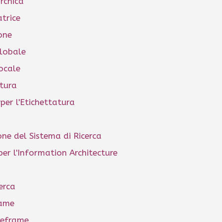
rchica
trice
one
lobale
ocale
atura
 per l'Etichettatura
ne del Sistema di Ricerca
er l'Information Architecture
erca
rame
reframe