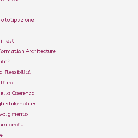
rototipazione
i Test
nformation Architecture
ilità
a Flessibilità
uttura
della Coerenza
li Stakeholder
nvolgimento
ioramento
ve