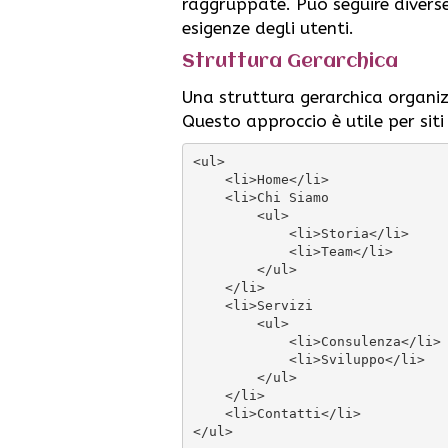
raggruppate. Può seguire divers
esigenze degli utenti.
Struttura Gerarchica
Una struttura gerarchica organizza
Questo approccio è utile per sit
<
ul
>
<
li
>
Home
</
li
>
<
li
>
Chi Siamo

<
ul
>
<
li
>
Storia
</
li
>
<
li
>
Team
</
li
>
</
ul
>
</
li
>
<
li
>
Servizi

<
ul
>
<
li
>
Consulenza
</
li
>
<
li
>
Sviluppo
</
li
>
</
ul
>
</
li
>
<
li
>
Contatti
</
li
>
</
ul
>