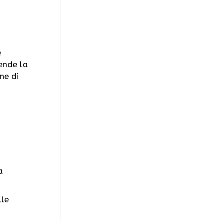
e
ende la
ne di
a
lle