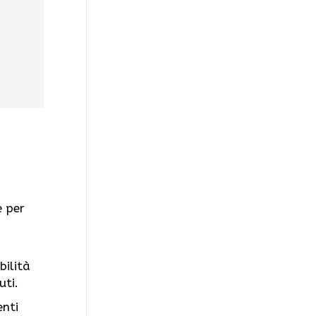
e per
bilità
uti.
enti