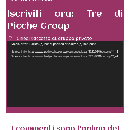
Iscriviti ora: Tre di
Picche Group
Chiedi l'accesso al gruppo privato
Video
Media error: Format(s) not supported or source(s) not found
Player
Scarica il file: https://www.tredipicche.com/wp-content/uploads/2020/02/Group.mp4?_=1
Scarica il file: https://www.tredipicche.com/wp-content/uploads/2020/02/Group.mp4?_=1
I commenti sono l'anima del