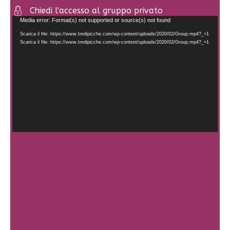
Chiedi l'accesso al gruppo privato
Video
Media error: Format(s) not supported or source(s) not found
Player
Scarica il file: https://www.tredipicche.com/wp-content/uploads/2020/02/Group.mp4?_=1
Scarica il file: https://www.tredipicche.com/wp-content/uploads/2020/02/Group.mp4?_=1
I commenti sono l'anima del
blog, lascia un segno del tuo
passaggio e mi avrai fatto il
regalo più grande!