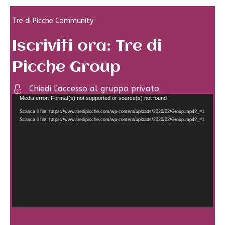
Tre di Picche Community
Iscriviti ora: Tre di
Picche Group
Chiedi l'accesso al gruppo privato
Video
Media error: Format(s) not supported or source(s) not found
Player
Scarica il file: https://www.tredipicche.com/wp-content/uploads/2020/02/Group.mp4?_=1
Scarica il file: https://www.tredipicche.com/wp-content/uploads/2020/02/Group.mp4?_=1