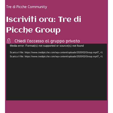
Tre di Picche Community
Iscriviti ora: Tre di
Picche Group
Chiedi l'accesso al gruppo privato
Video
Media error: Format(s) not supported or source(s) not found
Player
Scarica il file: https://www.tredipicche.com/wp-content/uploads/2020/02/Group.mp4?_=1
Scarica il file: https://www.tredipicche.com/wp-content/uploads/2020/02/Group.mp4?_=1
I commenti sono l'anima del