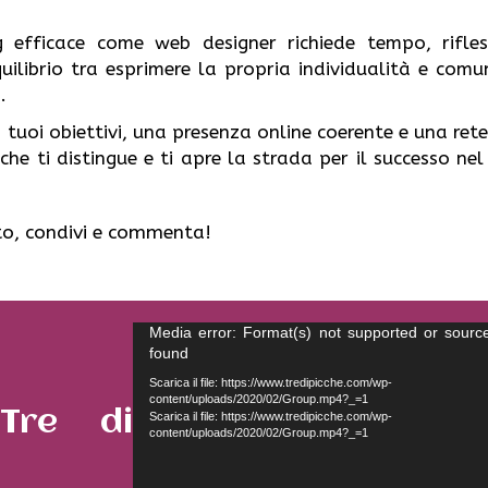
g efficace come web designer richiede tempo, rifles
librio tra esprimere la propria individualità e comun
.
tuoi obiettivi, una presenza online coerente e una rete
he ti distingue e ti apre la strada per il successo nel
uto, condivi e commenta!
Video
Media error: Format(s) not supported or source
found
Player
Scarica il file: https://www.tredipicche.com/wp-
content/uploads/2020/02/Group.mp4?_=1
 Tre di
Scarica il file: https://www.tredipicche.com/wp-
content/uploads/2020/02/Group.mp4?_=1