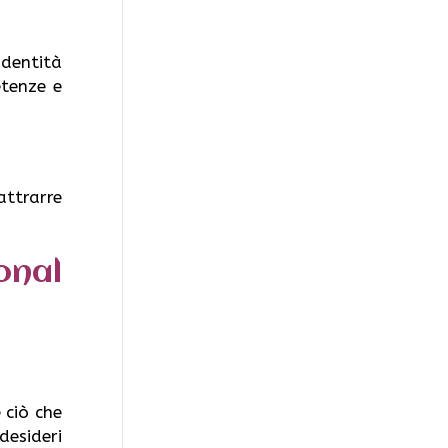
dentità
etenze e
attrarre
onal
 ciò che
 desideri