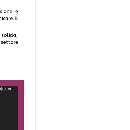
sione e
icare il
 solida,
 settore
(s) not