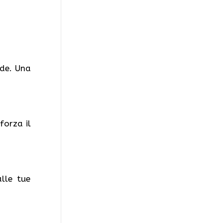
ide. Una
forza il
lle tue