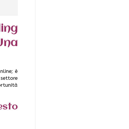
ing
Una
nline; è
 settore
rtunità
esto