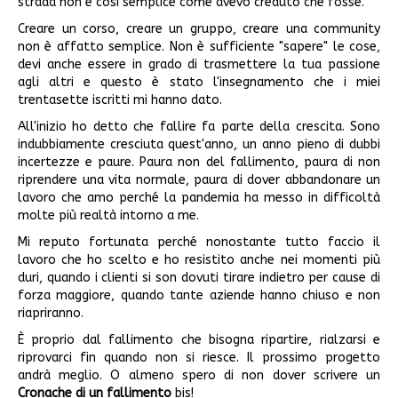
strada non è così semplice come avevo creduto che fosse.
Creare un corso, creare un gruppo, creare una community
non è affatto semplice. Non è sufficiente "sapere" le cose,
devi anche essere in grado di trasmettere la tua passione
agli altri e questo è stato l'insegnamento che i miei
trentasette iscritti mi hanno dato.
All'inizio ho detto che fallire fa parte della crescita. Sono
indubbiamente cresciuta quest'anno, un anno pieno di dubbi
incertezze e paure. Paura non del fallimento, paura di non
riprendere una vita normale, paura di dover abbandonare un
lavoro che amo perché la pandemia ha messo in difficoltà
molte più realtà intorno a me.
Mi reputo fortunata perché nonostante tutto faccio il
lavoro che ho scelto e ho resistito anche nei momenti più
duri, quando i clienti si son dovuti tirare indietro per cause di
forza maggiore, quando tante aziende hanno chiuso e non
riapriranno.
È proprio dal fallimento che bisogna ripartire, rialzarsi e
riprovarci fin quando non si riesce. Il prossimo progetto
andrà meglio. O almeno spero di non dover scrivere un
Cronache di un fallimento
bis!